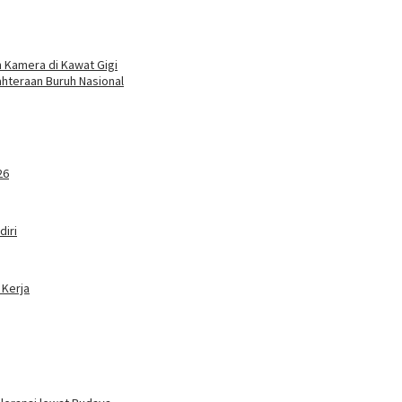
n Kamera di Kawat Gigi
hteraan Buruh Nasional
26
iri
 Kerja