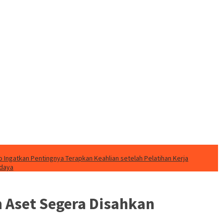
o Ingatkan Pentingnya Terapkan Keahlian setelah Pelatihan Kerja
udaya
 Aset Segera Disahkan