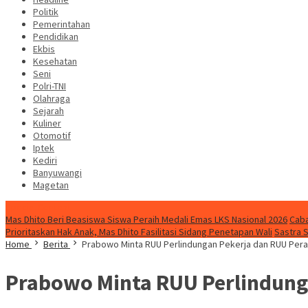
Politik
Pemerintahan
Pendidikan
Ekbis
Kesehatan
Seni
Polri-TNI
Olahraga
Sejarah
Kuliner
Otomotif
Iptek
Kediri
Banyuwangi
Magetan
Special Content
Mas Dhito Beri Beasiswa Siswa Peraih Medali Emas LKS Nasional 2026
Caba
Prioritaskan Hak Anak, Mas Dhito Fasilitasi Sidang Penetapan Wali
Sastra 
Home
Berita
Prabowo Minta RUU Perlindungan Pekerja dan RUU Per
Prabowo Minta RUU Perlindung