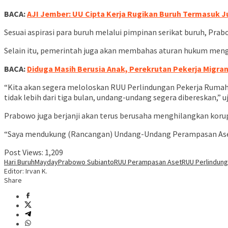
BACA:
AJI Jember: UU Cipta Kerja Rugikan Buruh Termasuk J
Sesuai aspirasi para buruh melalui pimpinan serikat buruh, 
Selain itu, pemerintah juga akan membahas aturan hukum mengena
BACA:
Diduga Masih Berusia Anak, Perekrutan Pekerja Migra
“Kita akan segera meloloskan RUU Perlindungan Pekerja Rumah
tidak lebih dari tiga bulan, undang-undang segera dibereskan,” 
Prabowo juga berjanji akan terus berusaha menghilangkan koru
“Saya mendukung (Rancangan) Undang-Undang Perampasan Aset
Post Views:
1,209
Hari Buruh
Mayday
Prabowo Subianto
RUU Perampasan Aset
RUU Perlindun
Editor: Irvan K.
Share