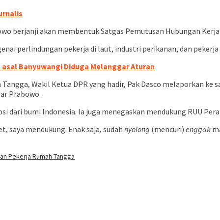
urnalis
Prabowo berjanji akan membentuk Satgas Pemutusan Hubungan Ker
i perlindungan pekerja di laut, industri perikanan, dan pekerja 
n asal Banyuwangi Diduga Melanggar Aturan
 Tangga, Wakil Ketua DPR yang hadir, Pak Dasco melaporkan ke 
ujar Prabowo.
psi dari bumi Indonesia. Ia juga menegaskan mendukung RUU Pera
, saya mendukung. Enak saja, sudah
nyolong
(mencuri)
enggak
ma
gan Pekerja Rumah Tangga