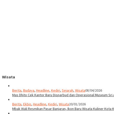
Wisata
Berita
,
Budaya
,
Headline
,
Kediri
,
Sejarah
,
Wisata
08/04/2026
Mas Dhito Cek Kantor Baru Disparbud dan Operasional Museum Sri 
Berita
,
Ekbis
,
Headline
,
Kediri
,
Wisata
20/01/2026
Mbak Wali Resmikan Pasar Banjaran, Ikon Baru Wisata Kuliner Kota K