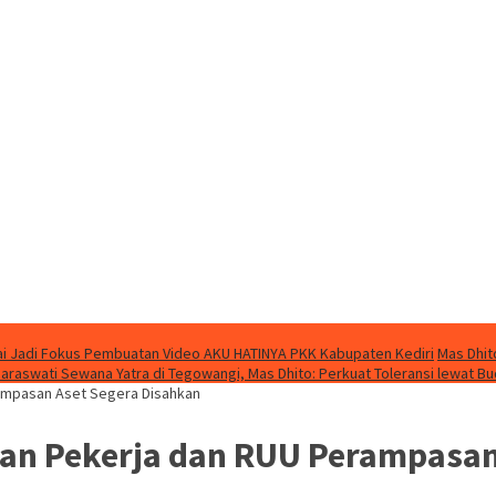
i Jadi Fokus Pembuatan Video AKU HATINYA PKK Kabupaten Kediri
Mas Dhit
Saraswati Sewana Yatra di Tegowangi, Mas Dhito: Perkuat Toleransi lewat B
ampasan Aset Segera Disahkan
an Pekerja dan RUU Perampasan