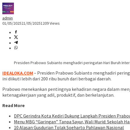
admin
01/05/2025
21/05/2025
1209 Views
Presiden Prabowo Subianto menghadiri peringatan Hari Buruh Intern
IDEALOKA.COM
– Presiden Prabowo Subianto menghadiri peringa
ini diikuti lebih dari 200 ribu buruh dari berbagai daerah.
Prabowo menekankan pentingnya kehadiran negara dalam menjami
ketenagakerjaan yang adil, produktif, dan berkelanjutan.
Read More
DPC Gerindra Kota Kediri Dukung Langkah Presiden Prab
Menu MBG “Garingan” Tanpa Sayur, Wali Murid: Sekolah Ha
10 Alasan Gusdurian Tolak Soeharto Pahlawan Nasional