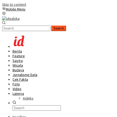
Skip to content
Mobile Menu
Search
Berita
Feature
Sastra
Wisata
Budaya
Jurnalisme Data
Cek Fakta
Foto
Video
Lainnya
Indeks
Headline