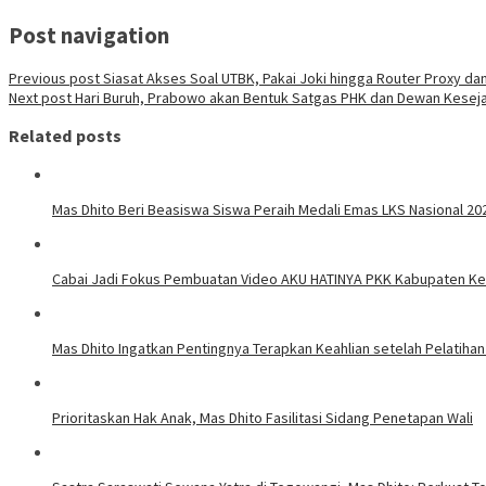
Post navigation
Previous post
Siasat Akses Soal UTBK, Pakai Joki hingga Router Proxy da
Next post
Hari Buruh, Prabowo akan Bentuk Satgas PHK dan Dewan Keseja
Related posts
Mas Dhito Beri Beasiswa Siswa Peraih Medali Emas LKS Nasional 20
Cabai Jadi Fokus Pembuatan Video AKU HATINYA PKK Kabupaten Ked
Mas Dhito Ingatkan Pentingnya Terapkan Keahlian setelah Pelatihan
Prioritaskan Hak Anak, Mas Dhito Fasilitasi Sidang Penetapan Wali