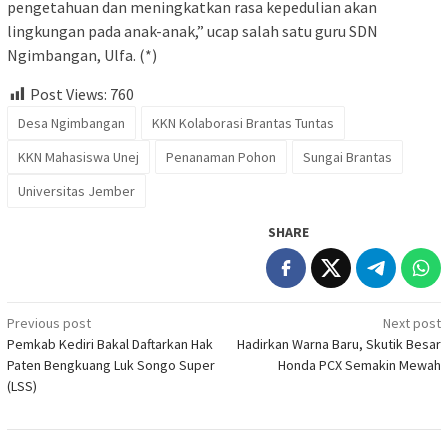
pengetahuan dan meningkatkan rasa kepedulian akan
lingkungan pada anak-anak,” ucap salah satu guru SDN
Ngimbangan, Ulfa. (*)
Post Views:
760
Desa Ngimbangan
KKN Kolaborasi Brantas Tuntas
KKN Mahasiswa Unej
Penanaman Pohon
Sungai Brantas
Universitas Jember
SHARE
Post
Previous post
Next post
Pemkab Kediri Bakal Daftarkan Hak
Hadirkan Warna Baru, Skutik Besar
navigation
Paten Bengkuang Luk Songo Super
Honda PCX Semakin Mewah
(LSS)