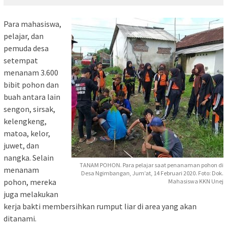
Para mahasiswa,
pelajar, dan
pemuda desa
setempat
menanam 3.600
bibit pohon dan
buah antara lain
sengon, sirsak,
kelengkeng,
matoa, kelor,
juwet, dan
nangka. Selain
TANAM POHON. Para pelajar saat penanaman pohon di
menanam
Desa Ngimbangan, Jum’at, 14 Februari 2020. Foto: Dok.
pohon, mereka
Mahasiswa KKN Unej
juga melakukan
kerja bakti membersihkan rumput liar di area yang akan
ditanami.