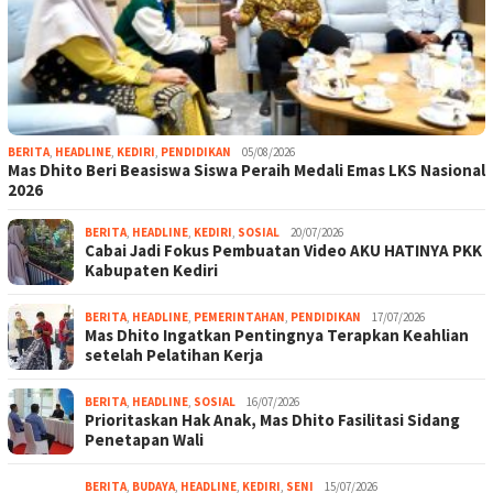
BERITA
,
HEADLINE
,
KEDIRI
,
PENDIDIKAN
05/08/2026
Mas Dhito Beri Beasiswa Siswa Peraih Medali Emas LKS Nasional
2026
BERITA
,
HEADLINE
,
KEDIRI
,
SOSIAL
20/07/2026
Cabai Jadi Fokus Pembuatan Video AKU HATINYA PKK
Kabupaten Kediri
BERITA
,
HEADLINE
,
PEMERINTAHAN
,
PENDIDIKAN
17/07/2026
Mas Dhito Ingatkan Pentingnya Terapkan Keahlian
setelah Pelatihan Kerja
BERITA
,
HEADLINE
,
SOSIAL
16/07/2026
Prioritaskan Hak Anak, Mas Dhito Fasilitasi Sidang
Penetapan Wali
BERITA
,
BUDAYA
,
HEADLINE
,
KEDIRI
,
SENI
15/07/2026