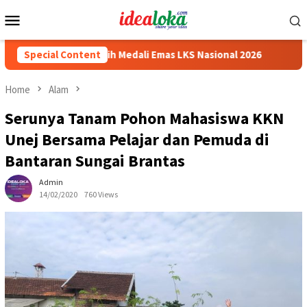
Skip
Mobile
to
Menu
content
Siswa Peraih Medali Emas LKS Nasional 2026
Special Content
Cabai Jadi F
Home
Alam
Serunya Tanam Pohon Mahasiswa KKN
Unej Bersama Pelajar dan Pemuda di
Bantaran Sungai Brantas
Admin
14/02/2020
760 Views