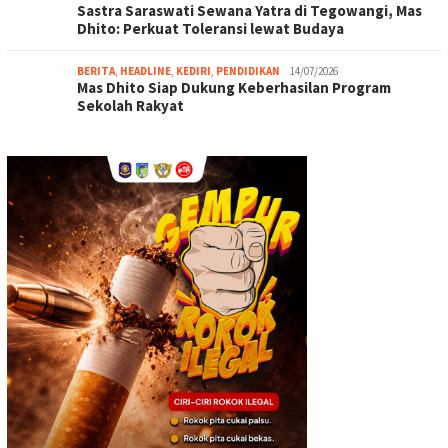
Sastra Saraswati Sewana Yatra di Tegowangi, Mas
Dhito: Perkuat Toleransi lewat Budaya
BERITA
,
HEADLINE
,
KEDIRI
,
PENDIDIKAN
14/07/2026
Mas Dhito Siap Dukung Keberhasilan Program
Sekolah Rakyat