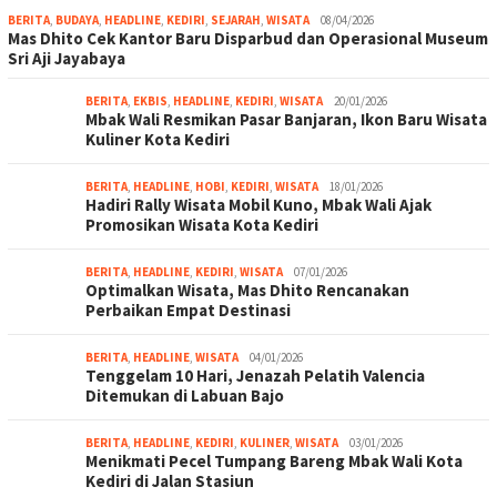
BERITA
,
BUDAYA
,
HEADLINE
,
KEDIRI
,
SEJARAH
,
WISATA
08/04/2026
Mas Dhito Cek Kantor Baru Disparbud dan Operasional Museum
Sri Aji Jayabaya
BERITA
,
EKBIS
,
HEADLINE
,
KEDIRI
,
WISATA
20/01/2026
Mbak Wali Resmikan Pasar Banjaran, Ikon Baru Wisata
Kuliner Kota Kediri
BERITA
,
HEADLINE
,
HOBI
,
KEDIRI
,
WISATA
18/01/2026
Hadiri Rally Wisata Mobil Kuno, Mbak Wali Ajak
Promosikan Wisata Kota Kediri
BERITA
,
HEADLINE
,
KEDIRI
,
WISATA
07/01/2026
Optimalkan Wisata, Mas Dhito Rencanakan
Perbaikan Empat Destinasi
BERITA
,
HEADLINE
,
WISATA
04/01/2026
Tenggelam 10 Hari, Jenazah Pelatih Valencia
Ditemukan di Labuan Bajo
BERITA
,
HEADLINE
,
KEDIRI
,
KULINER
,
WISATA
03/01/2026
Menikmati Pecel Tumpang Bareng Mbak Wali Kota
Kediri di Jalan Stasiun