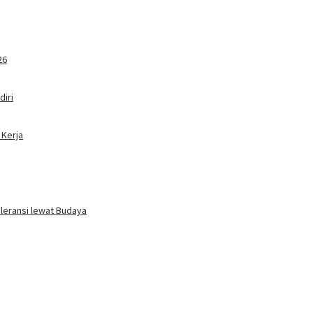
26
iri
 Kerja
oleransi lewat Budaya