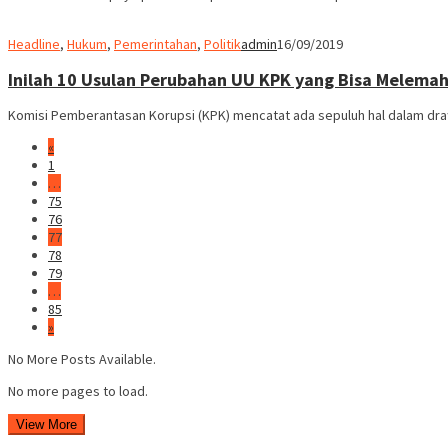
Headline
,
Hukum
,
Pemerintahan
,
Politik
admin
16/09/2019
Inilah 10 Usulan Perubahan UU KPK yang Bisa Melema
Komisi Pemberantasan Korupsi (KPK) mencatat ada sepuluh hal dalam draf
«
1
…
75
76
77
78
79
…
85
»
No More Posts Available.
No more pages to load.
View More