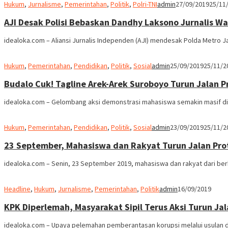
Hukum
,
Jurnalisme
,
Pemerintahan
,
Politik
,
Polri-TNI
admin
27/09/2019
25/11
AJI Desak Polisi Bebaskan Dandhy Laksono Jurnalis W
idealoka.com – Aliansi Jurnalis Independen (AJI) mendesak Polda Metro J
Hukum
,
Pemerintahan
,
Pendidikan
,
Politik
,
Sosial
admin
25/09/2019
25/11/2
Budalo Cuk! Tagline Arek-Arek Suroboyo Turun Jalan 
idealoka.com – Gelombang aksi demonstrasi mahasiswa semakin masif di
Hukum
,
Pemerintahan
,
Pendidikan
,
Politik
,
Sosial
admin
23/09/2019
25/11/2
23 September, Mahasiswa dan Rakyat Turun Jalan Pro
idealoka.com – Senin, 23 September 2019, mahasiswa dan rakyat dari berb
Headline
,
Hukum
,
Jurnalisme
,
Pemerintahan
,
Politik
admin
16/09/2019
KPK Diperlemah, Masyarakat Sipil Terus Aksi Turun Ja
idealoka.com – Upaya pelemahan pemberantasan korupsi melalui usulan dr