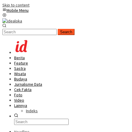
Skip to content
Mobile Menu
Search
Berita
Feature
Sastra
Wisata
Budaya
Jurnalisme Data
Cek Fakta
Foto
Video
Lainnya
Indeks
Headline