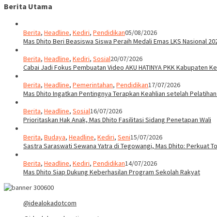
Berita Utama
Berita
,
Headline
,
Kediri
,
Pendidikan
05/08/2026
Mas Dhito Beri Beasiswa Siswa Peraih Medali Emas LKS Nasional 20
Berita
,
Headline
,
Kediri
,
Sosial
20/07/2026
Cabai Jadi Fokus Pembuatan Video AKU HATINYA PKK Kabupaten Ked
Berita
,
Headline
,
Pemerintahan
,
Pendidikan
17/07/2026
Mas Dhito Ingatkan Pentingnya Terapkan Keahlian setelah Pelatihan
Berita
,
Headline
,
Sosial
16/07/2026
Prioritaskan Hak Anak, Mas Dhito Fasilitasi Sidang Penetapan Wali
Berita
,
Budaya
,
Headline
,
Kediri
,
Seni
15/07/2026
Sastra Saraswati Sewana Yatra di Tegowangi, Mas Dhito: Perkuat T
Berita
,
Headline
,
Kediri
,
Pendidikan
14/07/2026
Mas Dhito Siap Dukung Keberhasilan Program Sekolah Rakyat
@idealokadotcom