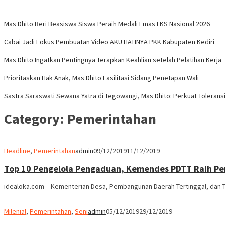
Mas Dhito Beri Beasiswa Siswa Peraih Medali Emas LKS Nasional 2026
Cabai Jadi Fokus Pembuatan Video AKU HATINYA PKK Kabupaten Kediri
Mas Dhito Ingatkan Pentingnya Terapkan Keahlian setelah Pelatihan Kerja
Prioritaskan Hak Anak, Mas Dhito Fasilitasi Sidang Penetapan Wali
Sastra Saraswati Sewana Yatra di Tegowangi, Mas Dhito: Perkuat Tolerans
Category:
Pemerintahan
Headline
,
Pemerintahan
admin
09/12/2019
11/12/2019
Top 10 Pengelola Pengaduan, Kemendes PDTT Raih P
idealoka.com – Kementerian Desa, Pembangunan Daerah Tertinggal, dan 
Milenial
,
Pemerintahan
,
Seni
admin
05/12/2019
29/12/2019