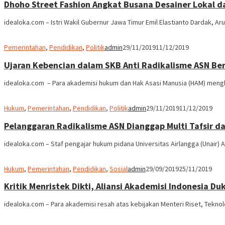
Dhoho Street Fashion Angkat Busana Desainer Lokal da
idealoka.com – Istri Wakil Gubernur Jawa Timur Emil Elastianto Dardak, A
Pemerintahan
,
Pendidikan
,
Politik
admin
29/11/2019
11/12/2019
Ujaran Kebencian dalam SKB Anti Radikalisme ASN B
idealoka.com – Para akademisi hukum dan Hak Asasi Manusia (HAM) mengk
Hukum
,
Pemerintahan
,
Pendidikan
,
Politik
admin
29/11/2019
11/12/2019
Pelanggaran Radikalisme ASN Dianggap Multi Tafsir da
idealoka.com – Staf pengajar hukum pidana Universitas Airlangga (Unair)
Hukum
,
Pemerintahan
,
Pendidikan
,
Sosial
admin
29/09/2019
25/11/2019
Kritik Menristek Dikti, Aliansi Akademisi Indonesia
idealoka.com – Para akademisi resah atas kebijakan Menteri Riset, Tekno