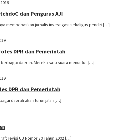
/2019
atchdoC dan Pengurus AJI
aya membebaskan jurnalis investigasi sekaligus pendiri […]
019
Protes DPR dan Pemerintah
 berbagai daerah. Mereka satu suara menuntut […]
019
tes DPR dan Pemerintah
agai daerah akan turun jalan […]
lan
aft revisi UU Nomor 30 Tahun 2002 […]