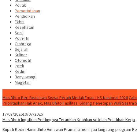
Politik
Pemerintahan
Pendidikan
Ekbis
Kesehatan
Seni
Polri-TNI
Olahraga
Sejarah
Kuliner
Otomotif
Iptek
Kediri
Banyuwangi
Magetan
Special Content
Mas Dhito Beri Beasiswa Siswa Peraih Medali Emas LKS Nasional 2026
Caba
Prioritaskan Hak Anak, Mas Dhito Fasilitasi Sidang Penetapan Wali
Sastra 
17/07/2026
19/07/2026
Mas Dhito Ingatkan Pentingnya Terapkan Keahlian setelah Pelatihan Kerja
Bupati Kediri Hanindhito Himawan Pramana meninjau langsung program Pel