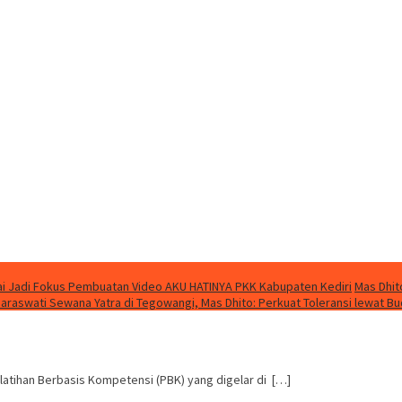
i Jadi Fokus Pembuatan Video AKU HATINYA PKK Kabupaten Kediri
Mas Dhit
Saraswati Sewana Yatra di Tegowangi, Mas Dhito: Perkuat Toleransi lewat B
atihan Berbasis Kompetensi (PBK) yang digelar di […]