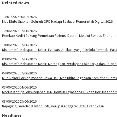
Related News
13/07/2026
20/07/2026
Mas Dhito Siapkan Seluruh OPD Hadapi Evaluasi Pemerintah Digital 2026
12/06/2026
17/06/2026
Pemkab Kediri Dukung Pemetaan Potensi Daerah Melalui Sensus Ekonomi
10/06/2026
17/06/2026
Diskominfo Kabupaten Kediri Evaluasi Aplikasi yang Dikelola Pemkab, Pas
09/06/2026
17/06/2026
Diskominfo Kabupaten Kediri Matangkan Persiapan Lokakarya dan Pelapor
04/06/2026
17/06/2026
Ikuti Rakor Forkopimda se-Jawa Bali, Mas Dhito Tegaskan Komitmen Pemk
03/06/2026
04/06/2026
Modus Korupsi eks-Pejabat BGN, Bentuk Yayasan SPPG dan Beri Insentif Mi
03/06/2026
03/06/2026
Kejagung Geledah Kantor BGN, Korupsi Anggaran atau Gratifikasi?
Headlines