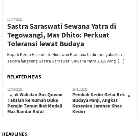
15/07/2026
Sastra Saraswati Sewana Yatra di
Tegowangi, Mas Dhito: Perkuat
Toleransi lewat Budaya
Bupati Kediri Hanindhito Himawan Pramana hadir menyaksikan
secara langsung Sastra Saraswati Sewana Yatra 2026 yang […]
RELATED NEWS
12/04/2026
26/11/2025
1
«
»
Mbak Wali dan Gus Qowim
Pemkab Kediri Gelar Reksa
D
Takziah ke Rumah Duka
Budaya Panji, Angkat
j
Perajin Tenun Ikat Medali
Kesenian Jaranan Khas
L
Mas Bandar Kidul
Kediri
HEADLINES