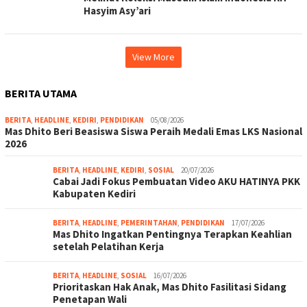
Hasyim Asy’ari
View More
BERITA UTAMA
BERITA
,
HEADLINE
,
KEDIRI
,
PENDIDIKAN
05/08/2026
Mas Dhito Beri Beasiswa Siswa Peraih Medali Emas LKS Nasional
2026
BERITA
,
HEADLINE
,
KEDIRI
,
SOSIAL
20/07/2026
Cabai Jadi Fokus Pembuatan Video AKU HATINYA PKK
Kabupaten Kediri
BERITA
,
HEADLINE
,
PEMERINTAHAN
,
PENDIDIKAN
17/07/2026
Mas Dhito Ingatkan Pentingnya Terapkan Keahlian
setelah Pelatihan Kerja
BERITA
,
HEADLINE
,
SOSIAL
16/07/2026
Prioritaskan Hak Anak, Mas Dhito Fasilitasi Sidang
Penetapan Wali