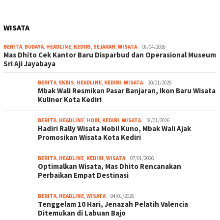
WISATA
BERITA
,
BUDAYA
,
HEADLINE
,
KEDIRI
,
SEJARAH
,
WISATA
08/04/2026
Mas Dhito Cek Kantor Baru Disparbud dan Operasional Museum
Sri Aji Jayabaya
BERITA
,
EKBIS
,
HEADLINE
,
KEDIRI
,
WISATA
20/01/2026
Mbak Wali Resmikan Pasar Banjaran, Ikon Baru Wisata
Kuliner Kota Kediri
BERITA
,
HEADLINE
,
HOBI
,
KEDIRI
,
WISATA
18/01/2026
Hadiri Rally Wisata Mobil Kuno, Mbak Wali Ajak
Promosikan Wisata Kota Kediri
BERITA
,
HEADLINE
,
KEDIRI
,
WISATA
07/01/2026
Optimalkan Wisata, Mas Dhito Rencanakan
Perbaikan Empat Destinasi
BERITA
,
HEADLINE
,
WISATA
04/01/2026
Tenggelam 10 Hari, Jenazah Pelatih Valencia
Ditemukan di Labuan Bajo