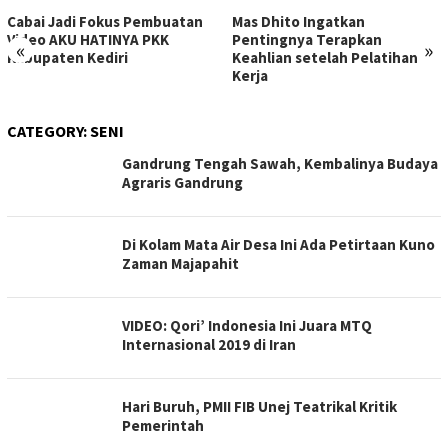
Cabai Jadi Fokus Pembuatan
Mas Dhito Ingatkan
Video AKU HATINYA PKK
Pentingnya Terapkan
«
»
Kabupaten Kediri
Keahlian setelah Pelatihan
Kerja
CATEGORY:
SENI
Gandrung Tengah Sawah, Kembalinya Budaya
Agraris Gandrung
Di Kolam Mata Air Desa Ini Ada Petirtaan Kuno
Zaman Majapahit
VIDEO: Qori’ Indonesia Ini Juara MTQ
Internasional 2019 di Iran
Hari Buruh, PMII FIB Unej Teatrikal Kritik
Pemerintah