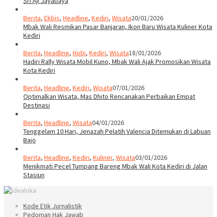
Sri Aji Jayabaya
Berita
,
Ekbis
,
Headline
,
Kediri
,
Wisata
20/01/2026
Mbak Wali Resmikan Pasar Banjaran, Ikon Baru Wisata Kuliner Kota
Kediri
Berita
,
Headline
,
Hobi
,
Kediri
,
Wisata
18/01/2026
Hadiri Rally Wisata Mobil Kuno, Mbak Wali Ajak Promosikan Wisata
Kota Kediri
Berita
,
Headline
,
Kediri
,
Wisata
07/01/2026
Optimalkan Wisata, Mas Dhito Rencanakan Perbaikan Empat
Destinasi
Berita
,
Headline
,
Wisata
04/01/2026
Tenggelam 10 Hari, Jenazah Pelatih Valencia Ditemukan di Labuan
Bajo
Berita
,
Headline
,
Kediri
,
Kuliner
,
Wisata
03/01/2026
Menikmati Pecel Tumpang Bareng Mbak Wali Kota Kediri di Jalan
Stasiun
Kode Etik Jurnalistik
Pedoman Hak Jawab