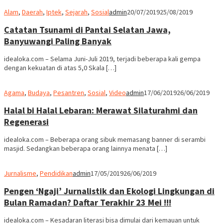
Alam
,
Daerah
,
Iptek
,
Sejarah
,
Sosial
admin
20/07/2019
25/08/2019
Catatan Tsunami di Pantai Selatan Jawa,
Banyuwangi Paling Banyak
idealoka.com – Selama Juni-Juli 2019, terjadi beberapa kali gempa
dengan kekuatan di atas 5,0 Skala […]
Agama
,
Budaya
,
Pesantren
,
Sosial
,
Video
admin
17/06/2019
26/06/2019
Halal bi Halal Lebaran: Merawat Silaturahmi dan
Regenerasi
idealoka.com – Beberapa orang sibuk memasang banner di serambi
masjid. Sedangkan beberapa orang lainnya menata […]
Jurnalisme
,
Pendidikan
admin
17/05/2019
26/06/2019
Pengen ‘Ngaji’ Jurnalistik dan Ekologi Lingkungan di
Bulan Ramadan? Daftar Terakhir 23 Mei !!!
idealoka.com – Kesadaran literasi bisa dimulai dari kemauan untuk