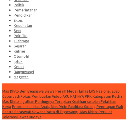
Politik
Pemerintahan
Pendidikan
Ekbis
Kesehatan
Seni
Polri-TNI
Olahraga
Sejarah
Kuliner
Otomotif
Iptek
Kediri
Banyuwangi
Magetan
Special Content
Mas Dhito Beri Beasiswa Siswa Peraih Medali Emas LKS Nasional 2026
Cabai Jadi Fokus Pembuatan Video AKU HATINYA PKK Kabupaten Kediri
Mas Dhito Ingatkan Pentingnya Terapkan Keahlian setelah Pelatihan
Kerja
Prioritaskan Hak Anak, Mas Dhito Fasilitasi Sidang Penetapan Wali
Sastra Saraswati Sewana Yatra di Tegowangi, Mas Dhito: Perkuat
Toleransi lewat Budaya