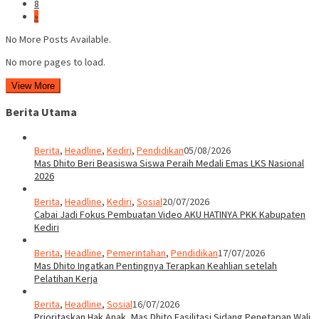
8
»
No More Posts Available.
No more pages to load.
View More
Berita Utama
Berita
,
Headline
,
Kediri
,
Pendidikan
05/08/2026
Mas Dhito Beri Beasiswa Siswa Peraih Medali Emas LKS Nasional
2026
Berita
,
Headline
,
Kediri
,
Sosial
20/07/2026
Cabai Jadi Fokus Pembuatan Video AKU HATINYA PKK Kabupaten
Kediri
Berita
,
Headline
,
Pemerintahan
,
Pendidikan
17/07/2026
Mas Dhito Ingatkan Pentingnya Terapkan Keahlian setelah
Pelatihan Kerja
Berita
,
Headline
,
Sosial
16/07/2026
Prioritaskan Hak Anak, Mas Dhito Fasilitasi Sidang Penetapan Wali