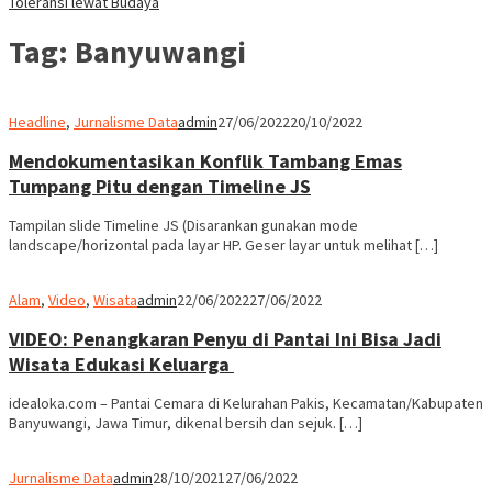
Toleransi lewat Budaya
Tag:
Banyuwangi
Headline
,
Jurnalisme Data
admin
27/06/2022
20/10/2022
Mendokumentasikan Konflik Tambang Emas
Tumpang Pitu dengan Timeline JS
Tampilan slide Timeline JS (Disarankan gunakan mode
landscape/horizontal pada layar HP. Geser layar untuk melihat […]
Alam
,
Video
,
Wisata
admin
22/06/2022
27/06/2022
VIDEO: Penangkaran Penyu di Pantai Ini Bisa Jadi
Wisata Edukasi Keluarga
idealoka.com – Pantai Cemara di Kelurahan Pakis, Kecamatan/Kabupaten
Banyuwangi, Jawa Timur, dikenal bersih dan sejuk. […]
Jurnalisme Data
admin
28/10/2021
27/06/2022