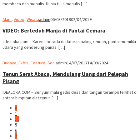
membaca dan menulis. Dunia tulis menulis […]
Alam
,
Video
,
Wisata
admin
06/03/2019
02/04/2019
VIDEO: Berteduh Manja di Pantai Cemara
idealoka.com – Karena berada di dataran paling rendah, pantai memiliki
udara yang cenderung panas. […]
Budaya
,
Ekbis
,
Feature
,
Seni
admin
14/07/2017
14/09/2024
Tenun Serat Abaca, Mendulang Uang dari Pelepah
Pisang
IDEALOKA.COM – Senyum malu gadis desa dan tangan terampil terlihat di
antara himpitan alat tenun […]
«
1
…
5
6
7