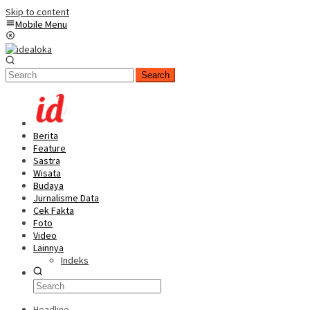
Skip to content
Mobile Menu
Search
Berita
Feature
Sastra
Wisata
Budaya
Jurnalisme Data
Cek Fakta
Foto
Video
Lainnya
Indeks
Headline