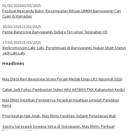
01/03/2025
03/03/2025
Festival Ngerandu Buko, Kesempatan Ribuan UMKM Banyuwangi Cari
Cuan di Ramadan
20/02/2025
21/02/2025
Pantai Bangsring Banyuwangi Diduga Tercemar Tumpahan Oli
17/02/2025
21/02/2025
Berkromosom Laki- Laki, Perempuan di Banyuwangi Ajukan Ubah Status
Jadi Laki-Laki
Headlines
Mas Dhito Beri Beasiswa Siswa Peraih Medali Emas LKS Nasional 2026
Cabai Jadi Fokus Pembuatan Video AKU HATINYA PKK Kabupaten Kediri
Mas Dhito Ingatkan Pentingnya Terapkan Keahlian setelah Pelatihan
Kerja
Prioritaskan Hak Anak, Mas Dhito Fasilitasi Sidang Penetapan Wali
Sastra Saraswati Sewana Yatra di Tegowangi, Mas Dhito: Perkuat