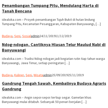
Penambangan Tumpang Pitu, Mendulang Harta di
Tanah Bencana
idealoka.com – Proyek penambangan Tujuh Bukit di hutan lindung
Tumpang Pitu, Kecamatan Pesanggaran, Kabupaten Banyuwangi, […]
Budaya
,
Seni
,
Sosial
admin
24/11/2019
11/12/2019
Ndog-ndogan, Cantiknya Hiasan Telur Maulud Nabi di
Banyuwangi
idealoka.com – Tradisi Ndog-ndogan jadi kegiatan rutin tiap tahun warga
Banyuwangi, Jawa Timur, setiap peringatan […]
Budaya
,
Kuliner
,
Seni
,
Wisata
admin
25/09/2019
25/11/2019
Gandrung Tengah Sawah, Kembalinya Budaya Agraris
Gandrung
idealoka.com – Angin sepoi-sepoi tertiup segar. Gamelan khas
Banyuwangi mulai ditabuh. Sebanyak 50 penari berjalan […]