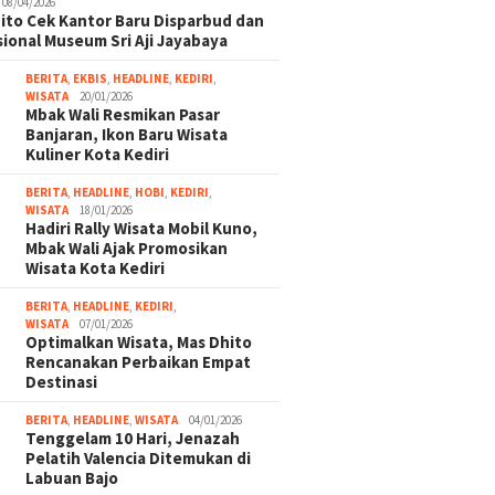
08/04/2026
ito Cek Kantor Baru Disparbud dan
ional Museum Sri Aji Jayabaya
BERITA
,
EKBIS
,
HEADLINE
,
KEDIRI
,
WISATA
20/01/2026
Mbak Wali Resmikan Pasar
Banjaran, Ikon Baru Wisata
Kuliner Kota Kediri
BERITA
,
HEADLINE
,
HOBI
,
KEDIRI
,
WISATA
18/01/2026
Hadiri Rally Wisata Mobil Kuno,
Mbak Wali Ajak Promosikan
Wisata Kota Kediri
BERITA
,
HEADLINE
,
KEDIRI
,
WISATA
07/01/2026
Optimalkan Wisata, Mas Dhito
Rencanakan Perbaikan Empat
Destinasi
BERITA
,
HEADLINE
,
WISATA
04/01/2026
Tenggelam 10 Hari, Jenazah
Pelatih Valencia Ditemukan di
Labuan Bajo