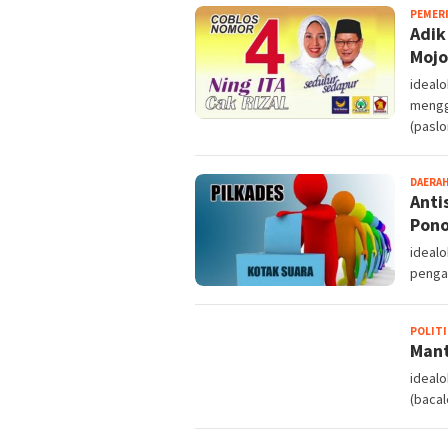
PEMER
Adik
Mojo
ideal
mengg
(paslo
DAERA
Anti
Pon
ideal
penga
POLITI
Mant
idealo
(bacal