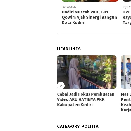
20/05/2026
04/04/2026
09/02/
DPR Tetapkan 68 RUU
Hadiri Muscab PKB, Gus
DPC 
Prioritas dalam Program
Qowim Ajak Sinergi Bangun
Ray
Legislasi Nasional
Kota Kediri
Tar
HEADLINES
«
Cabai Jadi Fokus Pembuatan
Mas 
 Dhito Beri Beasiswa
Video AKU HATINYA PKK
Pent
wa Peraih Medali Emas LKS
Kabupaten Kediri
Keah
ional 2026
Kerj
CATEGORY:
POLITIK