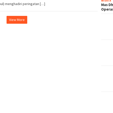
WISATA
pul) menghadiri peringatan […]
Mas Dh
Operas
View More