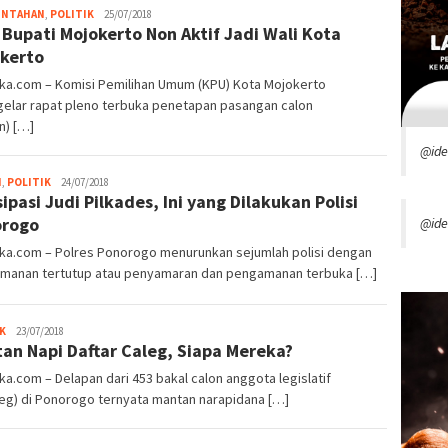
admin
INTAHAN
,
POLITIK
25/07/2018
 Bupati Mojokerto Non Aktif Jadi Wali Kota
kerto
oka.com – Komisi Pemilihan Umum (KPU) Kota Mojokerto
elar rapat pleno terbuka penetapan pasangan calon
n) […]
@id
admin
H
,
POLITIK
24/07/2018
sipasi Judi Pilkades, Ini yang Dilakukan Polisi
orogo
@ide
oka.com – Polres Ponorogo menurunkan sejumlah polisi dengan
manan tertutup atau penyamaran dan pengamanan terbuka […]
admin
K
23/07/2018
an Napi Daftar Caleg, Siapa Mereka?
ka.com – Delapan dari 453 bakal calon anggota legislatif
eg) di Ponorogo ternyata mantan narapidana […]