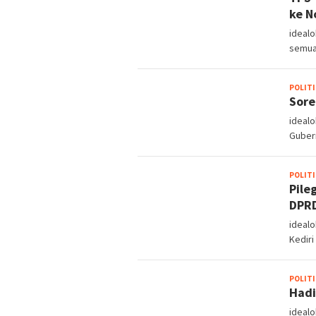
ke N
ideal
semua
POLITI
Sore
ideal
Gubern
POLITI
Pile
DPR
idealo
Kediri
POLITI
Hadi
idealo