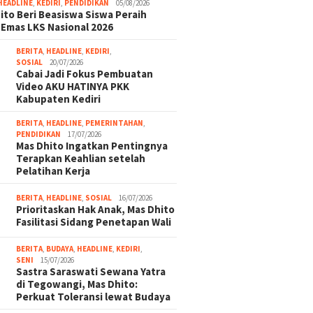
HEADLINE
,
KEDIRI
,
PENDIDIKAN
05/08/2026
ito Beri Beasiswa Siswa Peraih
 Emas LKS Nasional 2026
BERITA
,
HEADLINE
,
KEDIRI
,
SOSIAL
20/07/2026
Cabai Jadi Fokus Pembuatan
Video AKU HATINYA PKK
Kabupaten Kediri
BERITA
,
HEADLINE
,
PEMERINTAHAN
,
PENDIDIKAN
17/07/2026
Mas Dhito Ingatkan Pentingnya
Terapkan Keahlian setelah
Pelatihan Kerja
BERITA
,
HEADLINE
,
SOSIAL
16/07/2026
Prioritaskan Hak Anak, Mas Dhito
Fasilitasi Sidang Penetapan Wali
BERITA
,
BUDAYA
,
HEADLINE
,
KEDIRI
,
SENI
15/07/2026
Sastra Saraswati Sewana Yatra
di Tegowangi, Mas Dhito:
Perkuat Toleransi lewat Budaya