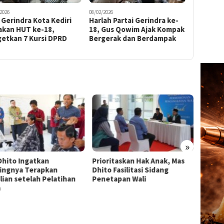
2026
08/02/2026
19/01/2026
Gerindra Kota Kediri
Harlah Partai Gerindra ke-
Kena OTT 
akan HUT ke-18,
18, Gus Qowim Ajak Kompak
Kota Mad
getkan 7 Kursi DPRD
Bergerak dan Berdampak
»
Dhito Ingatkan
Prioritaskan Hak Anak, Mas
Sastr
ingnya Terapkan
Dhito Fasilitasi Sidang
Yatra 
lian setelah Pelatihan
Penetapan Wali
Dhito:
a
lewat