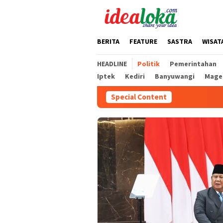
Skip
to
content
BERITA
FEATURE
SASTRA
WISAT
HEADLINE
Politik
Pemerintahan
Iptek
Kediri
Banyuwangi
Mage
Special Content