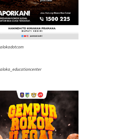
ealokadotcom
aloka_educationcenter