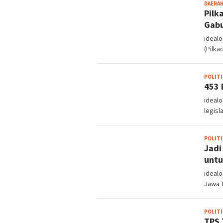
DAERA
Pilk
Gabu
ideal
(Pilka
POLITI
453 
idealo
legisl
POLITI
Jadi
untu
idealo
Jawa T
POLITI
TPS 