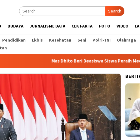
Search
A
BUDAYA
JURNALISME DATA
CEK FAKTA
FOTO
VIDEO
LA
Pendidikan
Ekbis
Kesehatan
Seni
Polri-TNI
Olahraga
tan
Mas Dhito Beri Beasiswa Siswa Peraih Medali Emas LKS Nas
BERIT