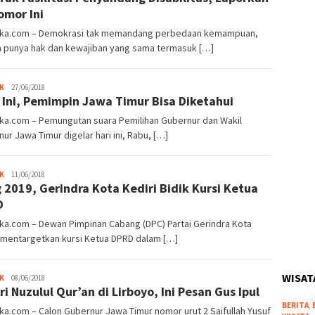
omor Ini
oka.com – Demokrasi tak memandang perbedaan kemampuan,
 punya hak dan kewajiban yang sama termasuk […]
admin
K
27/06/2018
 Ini, Pemimpin Jawa Timur Bisa Diketahui
oka.com – Pemungutan suara Pemilihan Gubernur dan Wakil
ur Jawa Timur digelar hari ini, Rabu, […]
admin
K
11/06/2018
g 2019, Gerindra Kota Kediri Bidik Kursi Ketua
D
ka.com – Dewan Pimpinan Cabang (DPC) Partai Gerindra Kota
 mentargetkan kursi Ketua DPRD dalam […]
WISAT
admin
K
08/06/2018
ri Nuzulul Qur’an di Lirboyo, Ini Pesan Gus Ipul
BERITA
,
ka.com – Calon Gubernur Jawa Timur nomor urut 2 Saifullah Yusuf