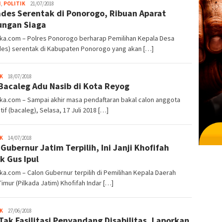
admin
H
,
POLITIK
21/07/2018
ades Serentak di Ponorogo, Ribuan Aparat
ngan Siaga
oka.com – Polres Ponorogo berharap Pemilihan Kepala Desa
des) serentak di Kabupaten Ponorogo yang akan […]
admin
K
18/07/2018
Bacaleg Adu Nasib di Kota Reyog
ka.com – Sampai akhir masa pendaftaran bakal calon anggota
atif (bacaleg), Selasa, 17 Juli 2018 […]
admin
K
14/07/2018
 Gubernur Jatim Terpilih, Ini Janji Khofifah
k Gus Ipul
ka.com – Calon Gubernur terpilih di Pemilihan Kepala Daerah
imur (Pilkada Jatim) Khofifah Indar […]
admin
K
27/06/2018
Tak Fasilitasi Penyandang Disabilitas, Laporkan